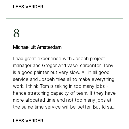
er in de planning wat onduidelijkheden waardoor
LEES VERDER
t hier en daar wat rommelig verliep maar
uiteindelijk is het goed gekomen. ( op nog paar
kleine punten)
8
Michael uit Amsterdam
I had great experience with Joseph project
manager and Gregor and vasel carpenter. Tony
is a good painter but very slow. All in all good
service and Jospeh tries all to make everything
work. I think Tom is taking in too many jobs -
hence stretching capacity of team. If they have
more allocated time and not too many jobs at
the same time service will be better. But I’d say
yes if others ask if I can recommend them.
LEES VERDER