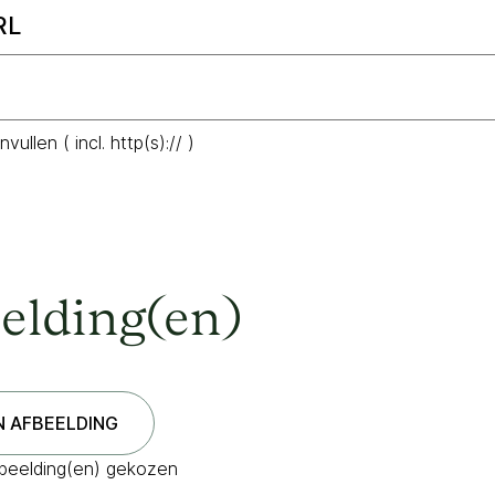
RL
nvullen ( incl. http(s):// )
elding(en)
beelding(en) gekozen