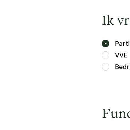
Ik v
Parti
VVE
Bedri
Fund