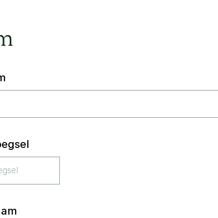
m
m
egsel
aam