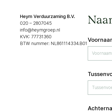
Naa
Heym Verduurzaming B.V.
020 – 2807045
info@heymgroep.nl
KVK: 77731360
Voornaa
BTW nummer: NL861114334.B01
Tussenvo
Achtern