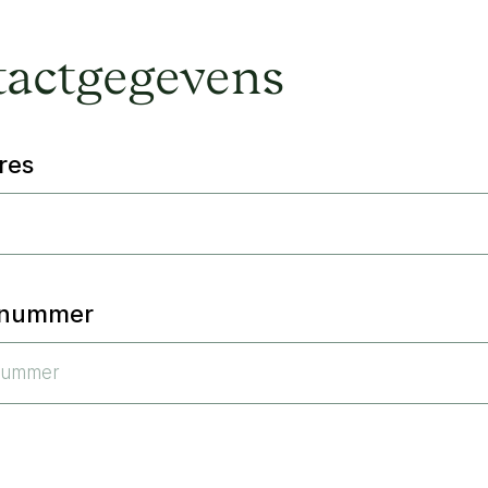
actgegevens
res
nnummer