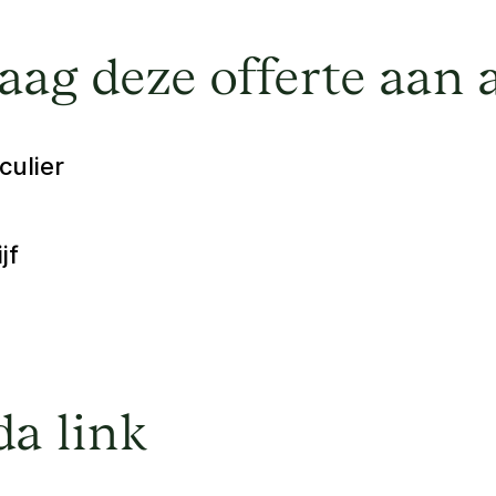
raag deze offerte aan 
culier
jf
a link