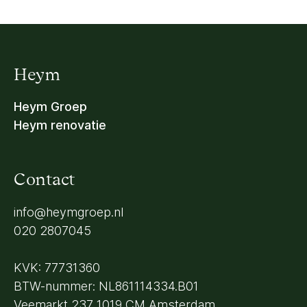
Heym
Heym Groep
Heym renovatie
Contact
info@heymgroep.nl
020 2807045
KVK: 77731360
BTW-nummer: NL861114334.B01
Veemarkt 237 1019 CM Amsterdam